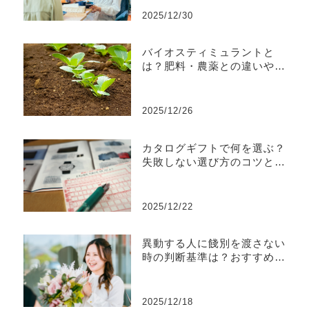
2025/12/30
バイオスティミュラントと
は？肥料・農薬との違いや効
果などを解説
2025/12/26
カタログギフトで何を選ぶ？
失敗しない選び方のコツとお
すすめ商品
2025/12/22
異動する人に餞別を渡さない
時の判断基準は？おすすめの
ギフトも解説
2025/12/18