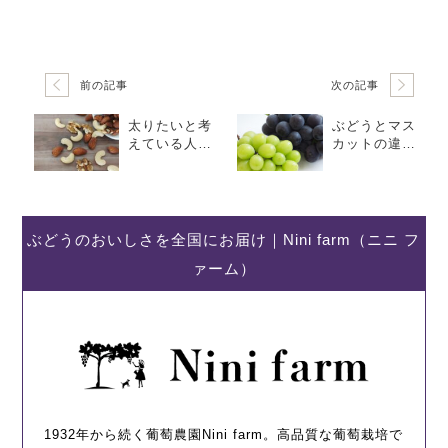
前の記事
次の記事
太りたいと考
ぶどうとマス
えている人必
カットの違い
見！体重が増
は？特徴や違
えやすい間食
いを種類別に
を詳しく紹介
徹底解説！
ぶどうのおいしさを全国にお届け｜Nini farm（ニニ フ
ァーム）
1932年から続く葡萄農園Nini farm。高品質な葡萄栽培で