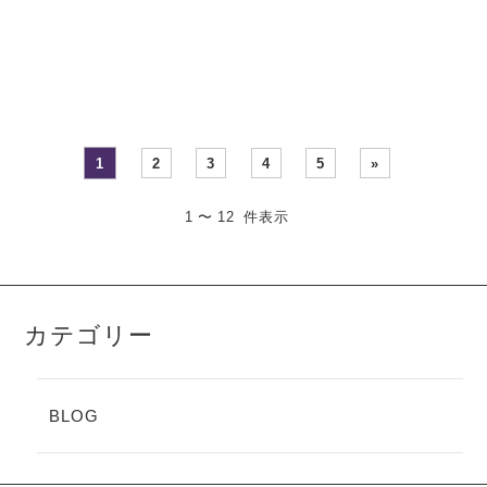
際には多彩な食材を楽しめ
響を受けています。そのた
ます。動物性食品を避けな
め、何気なく口にしている
がらも、野菜や穀物、大豆
食べ物や食べ方が、知らず
製品などを工夫して取り入
知らずのうちに老化を早め
れれば…
る原因に…
1
2
3
4
5
»
1 〜 12 件表示
カテゴリー
BLOG