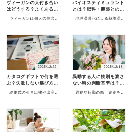
ヴィーガンの人付き合い
バイオスティミュラント
はどうする？よくある悩
とは？肥料・農薬との違
みと対処法を解説
いや効果などを解説
ヴィーガンは個人の信念に
地球温暖化による栽培課題
基づくライフスタイルです
の対策として「バイオステ
が、職場の食事会や友人と
ィミュラント」が注目され
の外食など、人間関係に影
ています。肥料や農薬とは
響する場面もあります。良
違い、植物本来の力を引き
好な人付き合いをするため
出して環境ストレスへの耐
にも、柔…
性や収量…
2025/12/22
2025/12/18
カタログギフトで何を選
異動する人に餞別を渡さ
ぶ？失敗しない選び方の
ない時の判断基準は？お
コツとおすすめ商品
すすめのギフトも解説
結婚式の引き出物や出産内
異動や転勤の際、餞別を渡
祝いなどで、カタログギフ
すかどうかは悩ましいポイ
トを選ぶ方は増えていま
ントです。感謝や労いの気
す。カタログには食品や日
持ちは大切ですが、必ずし
用品など、幅広い商品が掲
も餞別を渡す必要はありま
載されているため、何を選
せん。どのような基準で判
べば良いか…
断すれば…