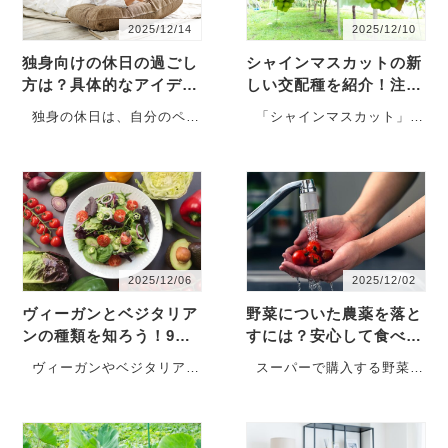
2025/12/14
2025/12/10
独身向けの休日の過ごし
シャインマスカットの新
方は？具体的なアイデア
しい交配種を紹介！注目
をそれぞれ解説
の新品種と特徴は？
独身の休日は、自分のペー
「シャインマスカット」
スで自由に過ごせる貴重な
は、2006年に登録されたば
時間です。しかし、何とな
かりの新しい品種のぶどう
く時間が過ぎてしまい、い
です。皮ごと食べられて甘
つの間にか1日が終わってし
く香りが良いことから人気
まう方もいるのではないで
の品種ですが、現在はシャ
しょう…
インマス…
2025/12/06
2025/12/02
ヴィーガンとベジタリア
野菜についた農薬を落と
ンの種類を知ろう！9タ
すには？安心して食べら
イプの食生活を紹介
れる対処法を解説
ヴィーガンやベジタリアン
スーパーで購入する野菜や
は「野菜だけを食べる人」
果物には、見えない農薬が
というイメージがあります
残っている場合もあり、食
が、実際には多くの種類が
の安全性に不安を感じる人
あり、各タイプの食生活は
もいます。しかし、適切な