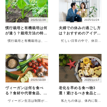
異なります。健康志向や動
方法で農薬を落とせば、安
物愛護、…
心して美…
2025/11/28
2025/11/24
慣行栽培と有機栽培は何
夫婦での休みの過ごし方
が違う？栽培方法の特徴
は？おすすめのアイデア
や選ぶポイントを解説
やコツも解説
慣行栽培と有機栽培は、農
忙しい日常の中で、休日は
業における代表的な栽培方
夫婦にとって一緒に過ごせ
法であり、それぞれに異な
る貴重な時間です。しか
る特徴や基準があります。
し、何をして過ごせばいい
目的や考え方に応じて最適
か思いつかない方も多いの
な方法を選ぶためにも、違
ではないでしょうか。そこ
いを正し…
でこの記事…
2025/11/20
2025/11/17
ヴィーガンは何を食べ
老化を早める食べ物3
る？食材や代替食品、調
選！避けるべき食品と食
味料の種類を解説
習慣を徹底解説
ヴィーガン生活は制限が多
私たちの体は、体内に取り
いと思われがちですが、実
入れる食べ物から大きな影