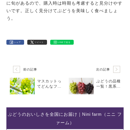
に旬があるので、購入時は時期も考慮すると見分けやす
いです。正しく見分けてぶどうを美味しく食べましょ
う。
シェア
ツイート
LINEで送る
前の記事
次の記事
マスカットっ
ぶどうの品種
てどんなフル
一覧！黒系や
ーツ？種類や
赤系などの種
特徴について
類やブランド
徹底解説
の特徴をご紹
介
ぶどうのおいしさを全国にお届け｜Nini farm（ニニ フ
ァーム）