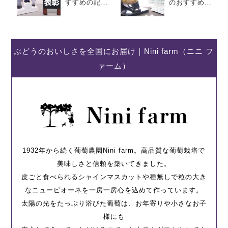
すすめの記念
のおすすめ景
品は？選ぶ際
品は？選び方
のコツや商品
のコツと準備
のアイデア4選
の手順を解説
ぶどうのおいしさを全国にお届け｜Nini farm（ニニ フ
ァーム）
1932年から続く葡萄農園Nini farm。高品質な葡萄栽培で
美味しさと信頼を築いてきました。
皮ごと食べられるシャインマスカットや種無しで粒の大き
なニューピオーネを一房一房心を込めて作っています。
太陽の光をたっぷり浴びた葡萄は、お年寄りや小さなお子
様にも