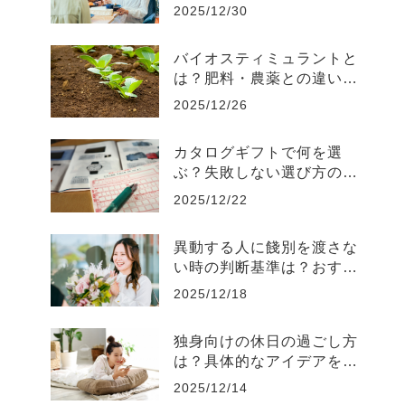
対処法を解説
2025/12/30
バイオスティミュラントと
は？肥料・農薬との違いや
効果などを解説
2025/12/26
カタログギフトで何を選
ぶ？失敗しない選び方のコ
ツとおすすめ商品
2025/12/22
異動する人に餞別を渡さな
い時の判断基準は？おすす
めのギフトも解説
2025/12/18
独身向けの休日の過ごし方
は？具体的なアイデアをそ
れぞれ解説
2025/12/14