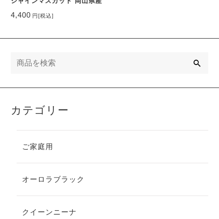
シャインマスカット 岡山県産
4,400
円
[税込]
検
索
カテゴリー
ご家庭用
オーロラブラック
クイーンニーナ