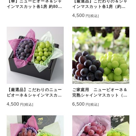
【華】ニューピオーネ＆シャ
【厳選品】こだわりの＆シャ
インマスカット各1房 約800g
インマスカット各1房（約
～1.2kg
800g・約1.0kg・約1.2kg）
4,500
円
[税込]
お中元,贈呈用、岡山県産
【厳選品】こだわりのニュー
ご家庭用 ニューピオーネ＆
ピオーネ＆シャインマスカッ
完熟シャインマスカット（種
ト各1房（約800g・約
なし）約2.0kg 岡山県産,家
4,500
6,500
円
[税込]
円
[税込]
1.0kg・約1.2kg）お中元,贈
庭用
呈用、岡山県産