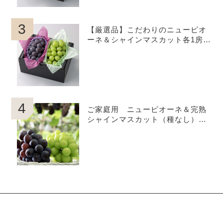
3
【厳選品】こだわりのニューピオ
ーネ＆シャインマスカット各1房
（約800g・約1.0kg・約1.2kg）お
中元,贈呈用、岡山県産
4
ご家庭用 ニューピオーネ＆完熟
シャインマスカット（種なし）約
2.0kg 岡山県産,家庭用