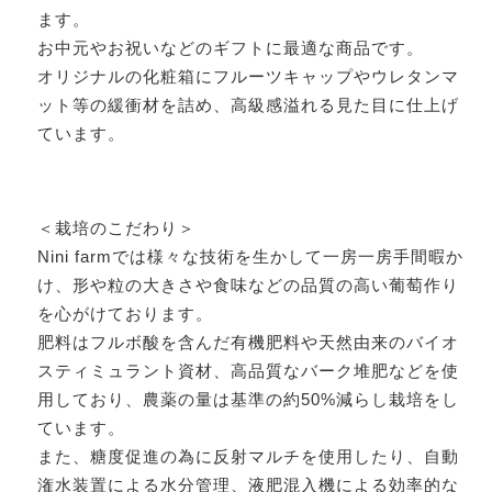
ます。
お中元やお祝いなどのギフトに最適な商品です。
オリジナルの化粧箱にフルーツキャップやウレタンマ
ット等の緩衝材を詰め、高級感溢れる見た目に仕上げ
ています。
＜栽培のこだわり＞
Nini farmでは様々な技術を生かして一房一房手間暇か
け、形や粒の大きさや食味などの品質の高い葡萄作り
を心がけております。
肥料はフルボ酸を含んだ有機肥料や天然由来のバイオ
スティミュラント資材、高品質なバーク堆肥などを使
用しており、農薬の量は基準の約50%減らし栽培をし
ています。
また、糖度促進の為に反射マルチを使用したり、自動
潅水装置による水分管理、液肥混入機による効率的な