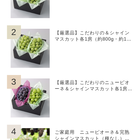
山県産
2
【厳選品】こだわりの＆シャイン
マスカット各1房（約800g・約1.0
kg・約1.2kg）お中元,贈呈用、岡
山県産
3
【厳選品】こだわりのニューピオ
ーネ＆シャインマスカット各1房
（約800g・約1.0kg・約1.2kg）お
中元,贈呈用、岡山県産
4
ご家庭用 ニューピオーネ＆完熟
シャインマスカット（種なし）約