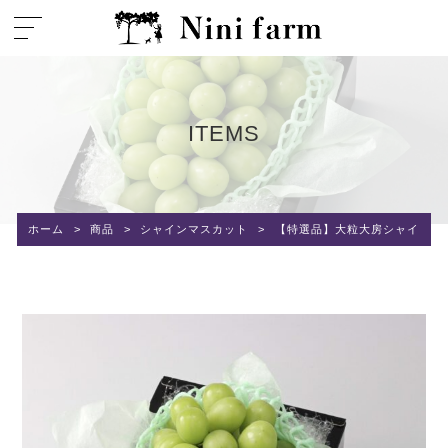
ITEMS
ホーム
>
商品
>
シャインマスカット
>
【特選品】大粒大房シャインマスカッ